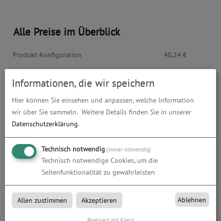
Alle Preise im Überblick
Produkt-Konfiguration
40,24
€
Druckdaten überprüfen
0,00
€
Informationen, die wir speichern
Produktion und Versand
0,00
€
Hier können Sie einsehen und anpassen, welche Information
wir über Sie sammeln.
Weitere Details finden Sie in unserer
Produktions- und Lieferzeit
0,00
€
Datenschutzerklärung
.
Gesamtbetrag (netto)
40,24
€
Technisch notwendig
(immer notwendig)
Technisch notwendige Cookies, um die
zzgl. 19% MwSt.
7,65
€
Seitenfunktionalität zu gewährleisten
Gesamtbetrag (brutto)
47,88
€
Ablehnen
Allen zustimmen
Akzeptieren
Realisiert mit Klaro!