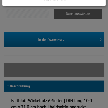
Datenupload
(min. 0 / max. 10)
Datei auswählen
In den
Warenkorb
Beschreibung
Faltblatt Wickelfalz 6-Seiter | DIN lang 10,0
cm x 21,0 cm hoch | beidseitig bedruckt