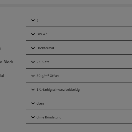
g
ro Block
ial