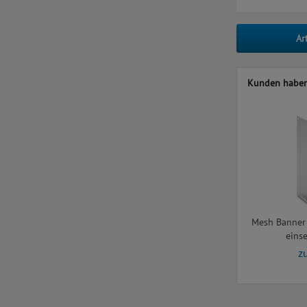
Ar
Kunden haben 
Mesh Banner |
einse
z