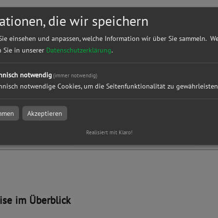
aten überprüfen
ationen, die wir speichern
Sie einsehen und anpassen, welche Information wir über Sie sammeln.
We
n Sie in unserer
Datenschutzerklärung
.
hnisch notwendig
tion und Versand
(immer notwendig)
hnisch notwendige Cookies, um die Seitenfunktionalität zu gewährleisten
immen
Akzeptieren
resse
Realisiert mit Klaro!
eise im Überblick