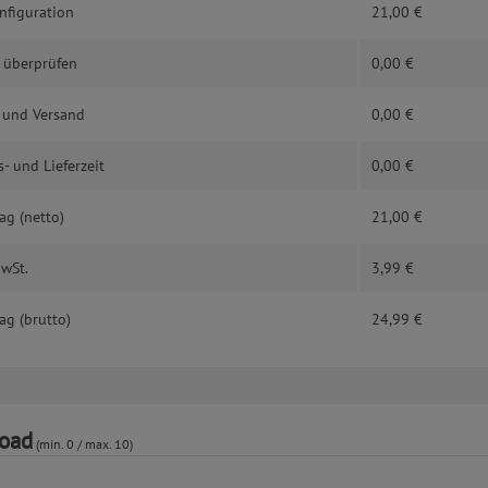
nfiguration
21,00
€
 überprüfen
0,00
€
 und Versand
0,00
€
- und Lieferzeit
0,00
€
ag (netto)
21,00
€
MwSt.
3,99
€
ag (brutto)
24,99
€
oad
(min. 0 / max. 10)