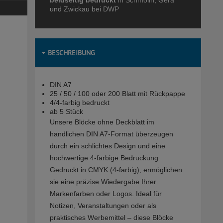
beidseitig bedruckt
in Schmölln, Gera
und Zwickau bei DWP
BESCHREIBUNG
DIN A7
25 / 50 / 100 oder 200 Blatt mit Rückpappe
4/4-farbig bedruckt
ab 5 Stück
Unsere Blöcke ohne Deckblatt im
handlichen DIN A7-Format überzeugen
durch ein schlichtes Design und eine
hochwertige 4-farbige Bedruckung.
Gedruckt in CMYK (4-farbig), ermöglichen
sie eine präzise Wiedergabe Ihrer
Markenfarben oder Logos. Ideal für
Notizen, Veranstaltungen oder als
praktisches Werbemittel – diese Blöcke