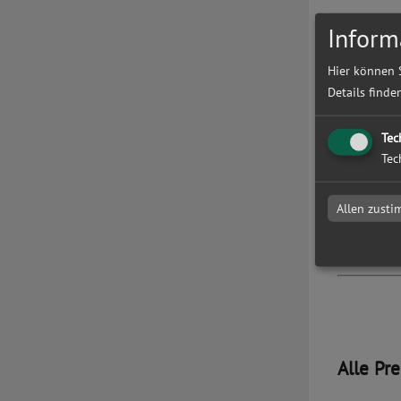
Druckd
Inform
Hier können 
Datencheck
Details finde
Tec
Produk
Tec
Lieferzeit
Allen zust
Absenderad
Alle Pr