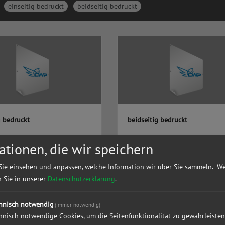
einseitig bedruckt
beidseitig bedruckt
g bedruckt
beidseitig bedruckt
ationen, die wir speichern
anner einseitig bedruckt ✓Ihre
Blockout Banner beidseitig bedruckt ✓Ih
ße ✓viele Optionen ✓schnell &
Wunschgröße ✓viele Optionen ✓schnel
✓höchste Qualität
preiswert ✓höchste Qualität
Sie einsehen und anpassen, welche Information wir über Sie sammeln.
We
ostenfrei
✓versandkostenfrei
n Sie in unserer
Datenschutzerklärung
.
hnisch notwendig
(immer notwendig)
hnisch notwendige Cookies, um die Seitenfunktionalität zu gewährleisten
 in
Blockout Banner