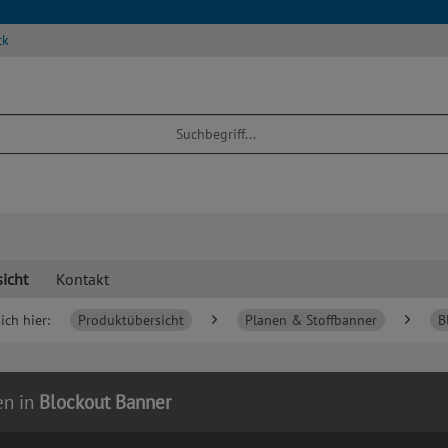
ck
icht
Kontakt
ich hier:
Produktübersicht
Planen & Stoffbanner
B
en in
Blockout Banner