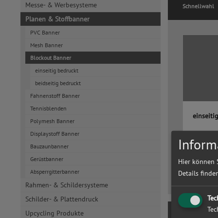
Messe- & Werbesysteme
Schnellwahl
Planen & Stoffbanner
PVC Banner
Mesh Banner
Blockout Banner
einseitig bedruckt
beidseitig bedruckt
Fahnenstoff Banner
Tennisblenden
einseiti
Polymesh Banner
Displaystoff Banner
Inform
Blockout B
Bauzaunbanner
Wunschgrö
preiswert 
Gerüstbanner
Hier können 
✓versandk
Absperrgitterbanner
Details finde
Rahmen- & Schildersysteme
Tec
Schilder- & Plattendruck
Tec
Upcycling Produkte
Produkte