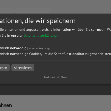
ationen, die wir speichern
Sie einsehen und anpassen, welche Information wir über Sie sammeln.
We
n Sie in unserer
Datenschutzerklärung
.
hnen | ca. 15 cm | beidseitig
hnisch notwendig
(immer notwendig)
t
hnisch notwendige Cookies, um die Seitenfunktionalität zu gewährleisten
immen
Akzeptieren
l
Realisiert mit Klaro!
ahnen