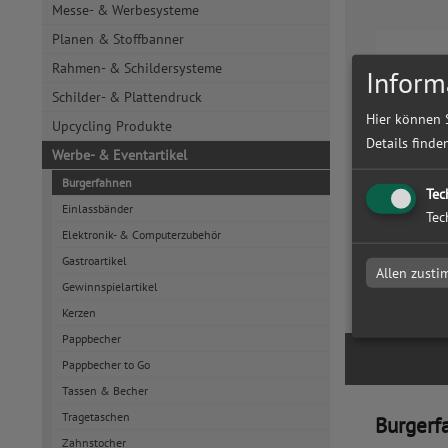
Messe- & Werbesysteme
Planen & Stoffbanner
Rahmen- & Schildersysteme
Inform
Schilder- & Plattendruck
Hier können 
Upcycling Produkte
Details finde
Werbe- & Eventartikel
Burgerfahnen
Burgerfa
Tec
bedruck
Einlassbänder
Tec
Elektronik- & Computerzubehör
Gastroartikel
Allen zust
Gewinnspielartikel
zum Artike
Kerzen
Pappbecher
Pappbecher to Go
Tassen & Becher
Tragetaschen
Burgerf
Zahnstocher