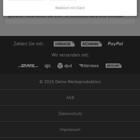
gefräste Materialien
Realisiert mit Klaro!
gefräste Materialien bei DWP in Schmölln, Gera und Zwickau
Zahlen Sie mit:
Wir versenden mit:
© 2026 Deine Werbeproduktion
AGB
Datenschutz
Impressum