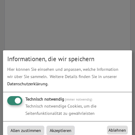
Informationen, die wir speichern
Alu-Verbund
Alu-Verbund bei DWP in Schmölln, Gera und Zwickau
Hier können Sie einsehen und anpassen, welche Information
wir über Sie sammeln.
Weitere Details finden Sie in unserer
Datenschutzerklärung
.
Produkte in
gefräste Materialien
Technisch notwendig
(immer notwendig)
Technisch notwendige Cookies, um die
Seitenfunktionalität zu gewährleisten
Ablehnen
Allen zustimmen
Akzeptieren