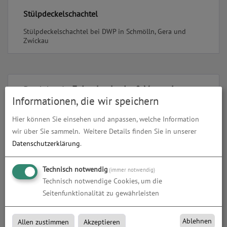
Stülpdeckelschachtel
Stülpdeckelschachtel bei DWP in Schmölln, Gera und
Zwickau
Produkte in
Faltschachteln & Verpackungen
Informationen, die wir speichern
Hier können Sie einsehen und anpassen, welche Information
wir über Sie sammeln.
Weitere Details finden Sie in unserer
Datenschutzerklärung
.
Technisch notwendig
(immer notwendig)
Technisch notwendige Cookies, um die
Seitenfunktionalität zu gewährleisten
Ablehnen
Allen zustimmen
Akzeptieren
Kartenbox