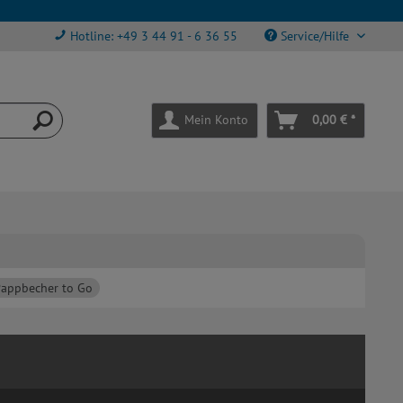
Hotline: +49 3 44 91 - 6 36 55
Service/Hilfe
Mein Konto
0,00 € *
appbecher to Go