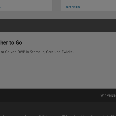
l
zum Artikel
her to Go
 to Go von DWP in Schmölln, Gera und Zwickau
Wir verse