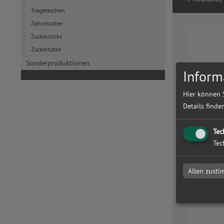
Tragetaschen
Zahnstocher
Zuckersticks
Zuckertüten
Sonderproduktionen
Inform
Hier können 
Details finde
Pappbec
doppelw
Tec
Tec
zum Artike
Allen zust