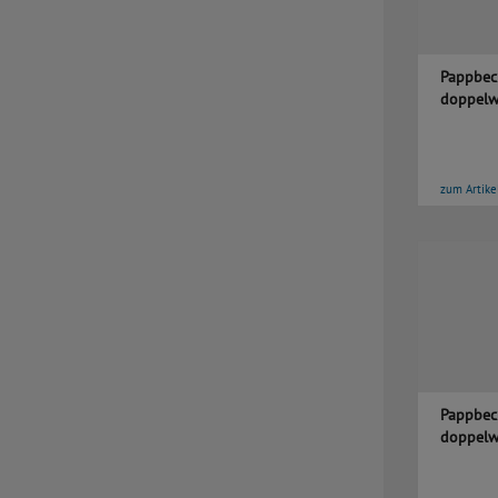
Pappbec
doppelw
zum Artike
Pappbec
doppelw