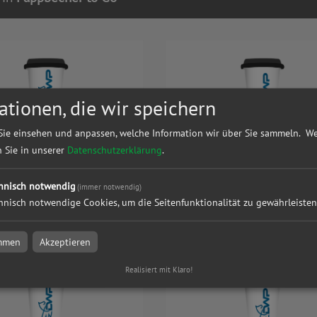
ationen, die wir speichern
Sie einsehen und anpassen, welche Information wir über Sie sammeln.
We
n Sie in unserer
Datenschutzerklärung
.
her to Go BIO | 200 ml
Pappbecher to Go BIO | 200 ml
andig | rundum bedruckt
einwandig | rundum bedruckt
hnisch notwendig
(immer notwendig)
hnisch notwendige Cookies, um die Seitenfunktionalität zu gewährleisten
l
zum Artikel
immen
Akzeptieren
Realisiert mit Klaro!