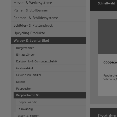
Messe- & Werbesysteme
Schnellwahl
Planen & Stoffbanner
Rahmen- & Schildersysteme
Schilder- & Plattendruck
Upcycling Produkte
Werbe- & Eventartikel
Burgerfahnen
Einlassbänder
Elektronik- & Computerzubehör
doppelw
Gastroartikel
Gewinnspielartikel
Pappbeche
Schmölln, 
Kerzen
Pappbecher
Pappbecher to Go
doppelwandig
einwandig
Produkte
Tassen & Becher