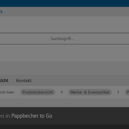
ck
icht
Kontakt
ich hier:
Produktübersicht
Werbe- & Eventartikel
P
en in
Pappbecher to Go