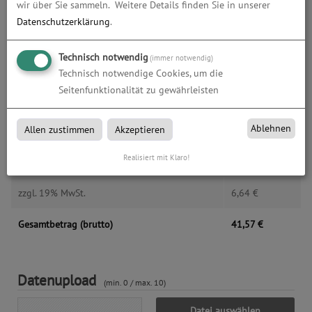
Alle Preise im Überblick
wir über Sie sammeln.
Weitere Details finden Sie in unserer
Datenschutzerklärung
.
Produkt-Konfiguration
34,93
€
Technisch notwendig
(immer notwendig)
Druckdaten überprüfen
0,00
€
Technisch notwendige Cookies, um die
Seitenfunktionalität zu gewährleisten
Produktion und Versand
0,00
€
Ablehnen
Allen zustimmen
Akzeptieren
Produktions- und Lieferzeit
0,00
€
Realisiert mit Klaro!
Gesamtbetrag (netto)
34,93
€
zzgl. 19% MwSt.
6,64
€
Gesamtbetrag (brutto)
41,57
€
Datenupload
(min. 0 / max. 10)
Datei auswählen